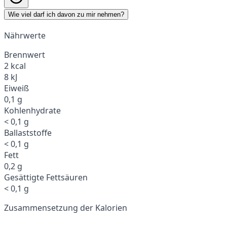
Wie viel darf ich davon zu mir nehmen?
Nährwerte
Brennwert
2 kcal
8 kJ
Eiweiß
0,1 g
Kohlenhydrate
< 0,1 g
Ballaststoffe
< 0,1 g
Fett
0,2 g
Gesättigte Fettsäuren
< 0,1 g
Zusammensetzung der Kalorien