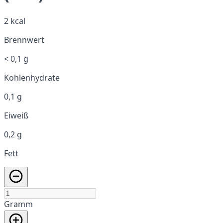
2 kcal
Brennwert
< 0,1 g
Kohlenhydrate
0,1 g
Eiweiß
0,2 g
Fett
Gramm