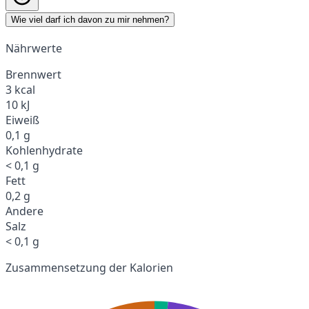
Wie viel darf ich davon zu mir nehmen?
Nährwerte
Brennwert
3 kcal
10 kJ
Eiweiß
0,1 g
Kohlenhydrate
< 0,1 g
Fett
0,2 g
Andere
Salz
< 0,1 g
Zusammensetzung der Kalorien