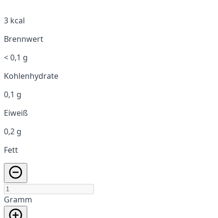
3 kcal
Brennwert
< 0,1 g
Kohlenhydrate
0,1 g
Eiweiß
0,2 g
Fett
Gramm