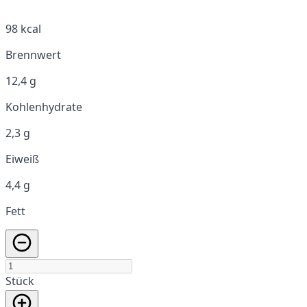
98 kcal
Brennwert
12,4 g
Kohlenhydrate
2,3 g
Eiweiß
4,4 g
Fett
Stück