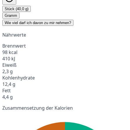
Stück (40,0 g)
Gramm
Wie viel darf ich davon zu mir nehmen?
Nährwerte
Brennwert
98 kcal
410 kJ
Eiweiß
2,3 g
Kohlenhydrate
12,4 g
Fett
4,4 g
Zusammensetzung der Kalorien