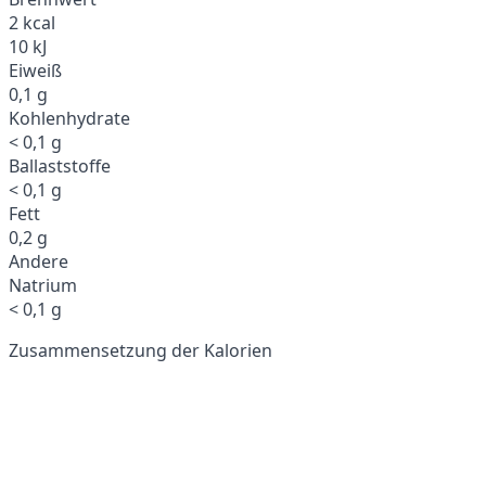
2 kcal
10 kJ
Eiweiß
0,1 g
Kohlenhydrate
< 0,1 g
Ballaststoffe
< 0,1 g
Fett
0,2 g
Andere
Natrium
< 0,1 g
Zusammensetzung der Kalorien