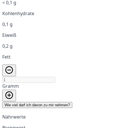
< 0,1 g
Kohlenhydrate
0,1 g
Eiweiß
0,2 g
Fett
Gramm
Wie viel darf ich davon zu mir nehmen?
Nährwerte
Brennwert