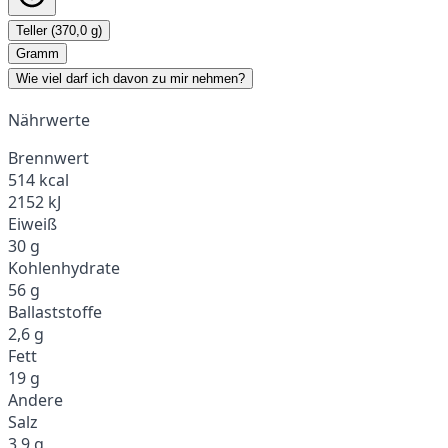
Teller (370,0 g)
Gramm
Wie viel darf ich davon zu mir nehmen?
Nährwerte
Brennwert
514 kcal
2152 kJ
Eiweiß
30 g
Kohlenhydrate
56 g
Ballaststoffe
2,6 g
Fett
19 g
Andere
Salz
3,9 g