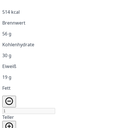
514 kcal
Brennwert
56 g
Kohlenhydrate
30 g
Eiweiß
19 g
Fett
Teller