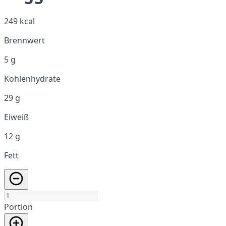
249 kcal
Brennwert
5 g
Kohlenhydrate
29 g
Eiweiß
12 g
Fett
Portion