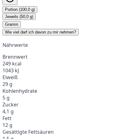
Portion (100,0 g)
Jeweils (50,0 g)
Gramm
Wie viel darf ich davon zu mir nehmen?
Nährwerte
Brennwert
249 kcal
1043 kJ
Eiweiß
29 g
Kohlenhydrate
5 g
Zucker
4,1 g
Fett
12 g
Gesättigte Fettsäuren
1,5 g