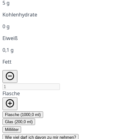
5 g
Kohlenhydrate
0 g
Eiweiß
0,1 g
Fett
Flasche
Flasche (1000,0 ml)
Glas (200,0 ml)
Milliliter
Wie viel darf ich davon zu mir nehmen?