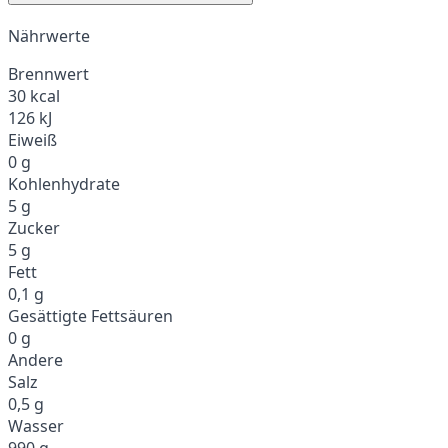
Nährwerte
Brennwert
30 kcal
126 kJ
Eiweiß
0 g
Kohlenhydrate
5 g
Zucker
5 g
Fett
0,1 g
Gesättigte Fettsäuren
0 g
Andere
Salz
0,5 g
Wasser
990 g