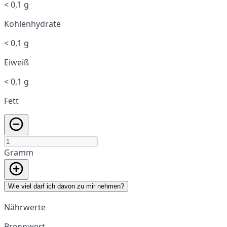
< 0,1 g
Kohlenhydrate
< 0,1 g
Eiweiß
< 0,1 g
Fett
Gramm
Wie viel darf ich davon zu mir nehmen?
Nährwerte
Brennwert