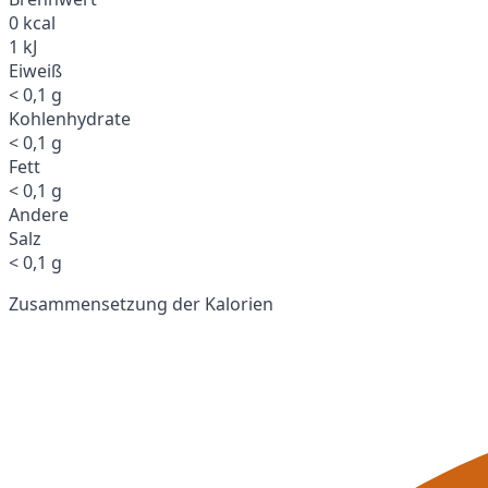
0 kcal
1 kJ
Eiweiß
< 0,1 g
Kohlenhydrate
< 0,1 g
Fett
< 0,1 g
Andere
Salz
< 0,1 g
Zusammensetzung der Kalorien