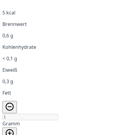
5 kcal
Brennwert
0,6 g
Kohlenhydrate
< 0,1 g
Eiweiß
0,3 g
Fett
Gramm