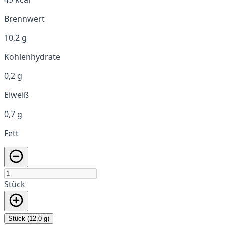
Brennwert
10,2 g
Kohlenhydrate
0,2 g
Eiweiß
0,7 g
Fett
Stück
Stück (12,0 g)