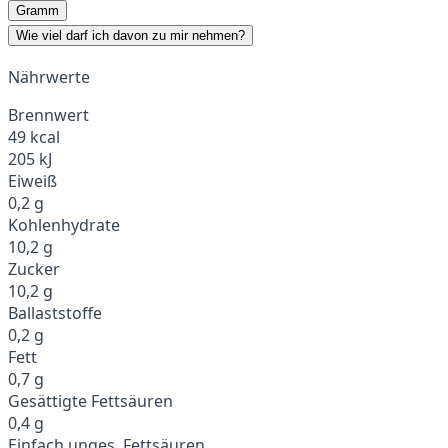
Gramm
Wie viel darf ich davon zu mir nehmen?
Nährwerte
Brennwert
49 kcal
205 kJ
Eiweiß
0,2 g
Kohlenhydrate
10,2 g
Zucker
10,2 g
Ballaststoffe
0,2 g
Fett
0,7 g
Gesättigte Fettsäuren
0,4 g
Einfach unges. Fettsäuren