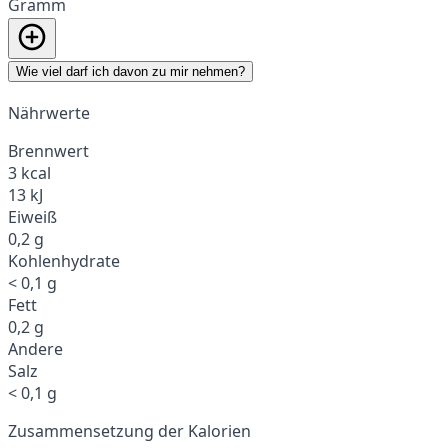
Gramm
Wie viel darf ich davon zu mir nehmen?
Nährwerte
Brennwert
3 kcal
13 kJ
Eiweiß
0,2 g
Kohlenhydrate
< 0,1 g
Fett
0,2 g
Andere
Salz
< 0,1 g
Zusammensetzung der Kalorien