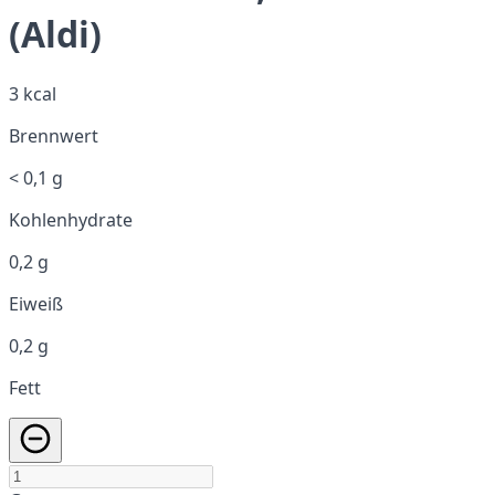
(Aldi)
3 kcal
Brennwert
< 0,1 g
Kohlenhydrate
0,2 g
Eiweiß
0,2 g
Fett