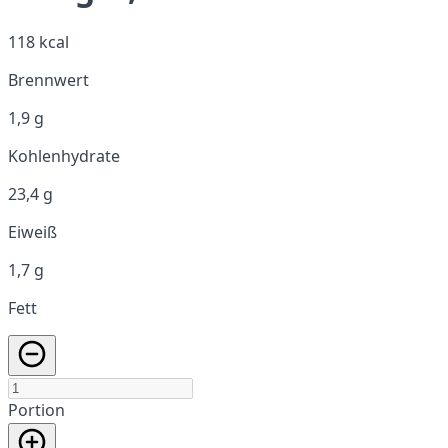
118 kcal
Brennwert
1,9 g
Kohlenhydrate
23,4 g
Eiweiß
1,7 g
Fett
Portion