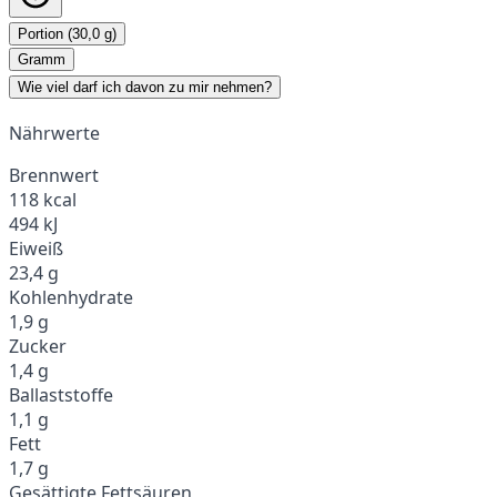
Portion (30,0 g)
Gramm
Wie viel darf ich davon zu mir nehmen?
Nährwerte
Brennwert
118 kcal
494 kJ
Eiweiß
23,4 g
Kohlenhydrate
1,9 g
Zucker
1,4 g
Ballaststoffe
1,1 g
Fett
1,7 g
Gesättigte Fettsäuren