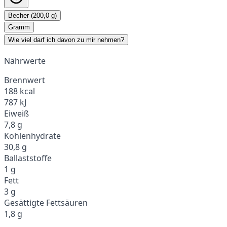
Becher (200,0 g)
Gramm
Wie viel darf ich davon zu mir nehmen?
Nährwerte
Brennwert
188 kcal
787 kJ
Eiweiß
7,8 g
Kohlenhydrate
30,8 g
Ballaststoffe
1 g
Fett
3 g
Gesättigte Fettsäuren
1,8 g