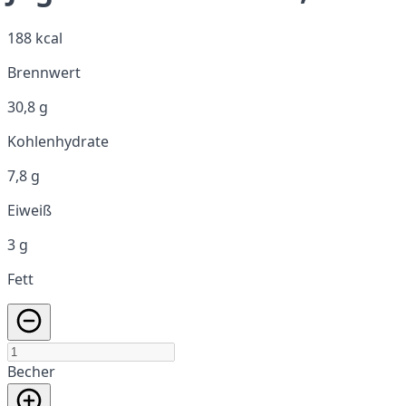
188 kcal
Brennwert
30,8 g
Kohlenhydrate
7,8 g
Eiweiß
3 g
Fett
Becher