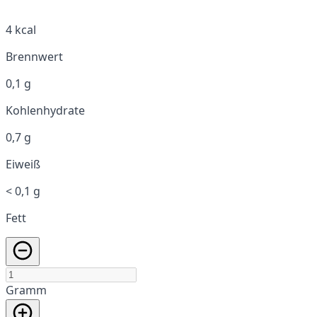
4 kcal
Brennwert
0,1 g
Kohlenhydrate
0,7 g
Eiweiß
< 0,1 g
Fett
Gramm