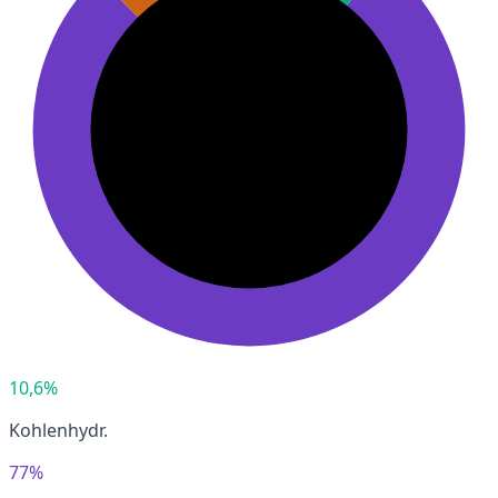
10,6%
Kohlenhydr.
77%