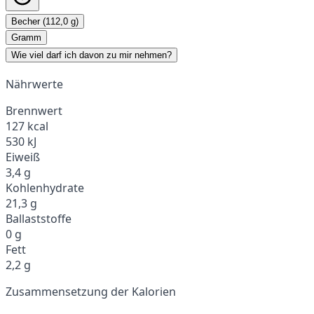
Becher (112,0 g)
Gramm
Wie viel darf ich davon zu mir nehmen?
Nährwerte
Brennwert
127 kcal
530 kJ
Eiweiß
3,4 g
Kohlenhydrate
21,3 g
Ballaststoffe
0 g
Fett
2,2 g
Zusammensetzung der Kalorien