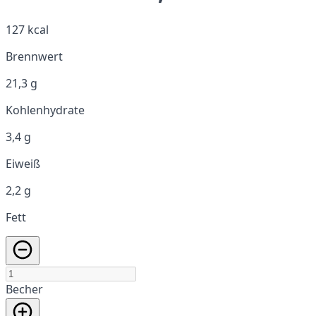
127 kcal
Brennwert
21,3 g
Kohlenhydrate
3,4 g
Eiweiß
2,2 g
Fett
Becher