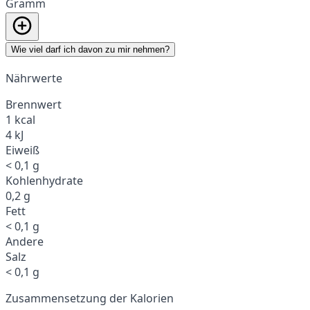
Gramm
Wie viel darf ich davon zu mir nehmen?
Nährwerte
Brennwert
1 kcal
4 kJ
Eiweiß
< 0,1 g
Kohlenhydrate
0,2 g
Fett
< 0,1 g
Andere
Salz
< 0,1 g
Zusammensetzung der Kalorien