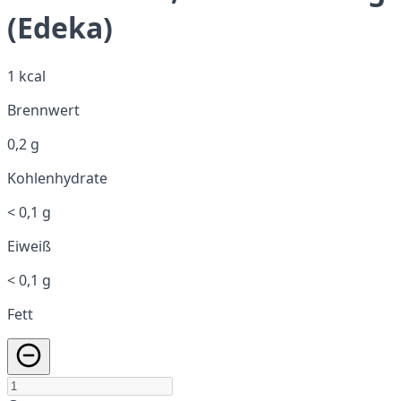
(Edeka)
1 kcal
Brennwert
0,2 g
Kohlenhydrate
< 0,1 g
Eiweiß
< 0,1 g
Fett