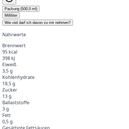
Packung (500,0 ml)
Milliliter
Wie viel darf ich davon zu mir nehmen?
Nährwerte
Brennwert
95 kcal
398 kJ
Eiweiß
3,5 g
Kohlenhydrate
18,5 g
Zucker
13 g
Ballaststoffe
3 g
Fett
0,5 g
Gesättigte Fettsäuren