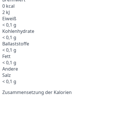
0 kcal
2 kJ
Eiweiß
< 0,1 g
Kohlenhydrate
< 0,1 g
Ballaststoffe
< 0,1 g
Fett
< 0,1 g
Andere
Salz
< 0,1 g
Zusammensetzung der Kalorien