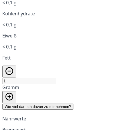
< 0,1 g
Kohlenhydrate
< 0,1 g
Eiweiß
< 0,1 g
Fett
Gramm
Wie viel darf ich davon zu mir nehmen?
Nährwerte
Brennwert