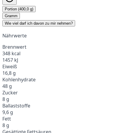
Portion (400,0 g)
Gramm
Wie viel darf ich davon zu mir nehmen?
Nährwerte
Brennwert
348 kcal
1457 kJ
Eiweiß
16,8 g
Kohlenhydrate
48 g
Zucker
8 g
Ballaststoffe
9,6 g
Fett
8 g
Gesättigte Fettsäuren