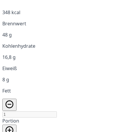
348 kcal
Brennwert
48 g
Kohlenhydrate
16,8 g
Eiweiß
8 g
Fett
Portion