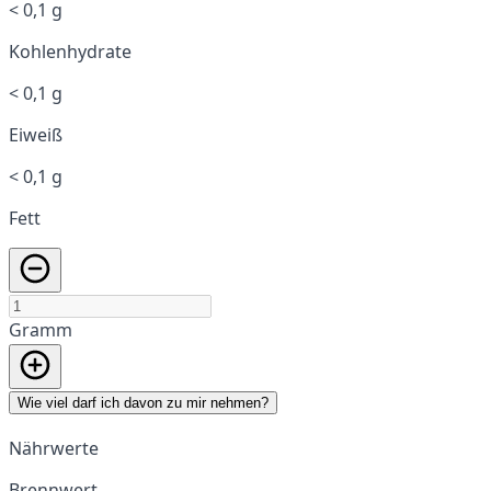
< 0,1 g
Kohlenhydrate
< 0,1 g
Eiweiß
< 0,1 g
Fett
Gramm
Wie viel darf ich davon zu mir nehmen?
Nährwerte
Brennwert