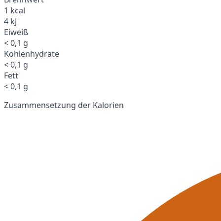
1 kcal
4 kJ
Eiweiß
< 0,1 g
Kohlenhydrate
< 0,1 g
Fett
< 0,1 g
Zusammensetzung der Kalorien