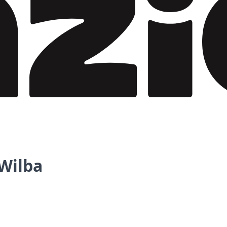
Wilba