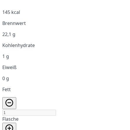
145 kcal
Brennwert
22,1 g
Kohlenhydrate
1 g
Eiweiß
0 g
Fett
Flasche