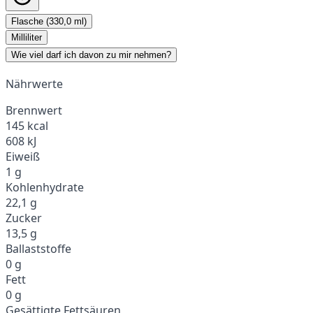
Flasche (330,0 ml)
Milliliter
Wie viel darf ich davon zu mir nehmen?
Nährwerte
Brennwert
145 kcal
608 kJ
Eiweiß
1 g
Kohlenhydrate
22,1 g
Zucker
13,5 g
Ballaststoffe
0 g
Fett
0 g
Gesättigte Fettsäuren