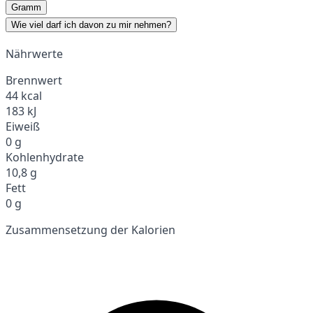
Gramm
Wie viel darf ich davon zu mir nehmen?
Nährwerte
Brennwert
44 kcal
183 kJ
Eiweiß
0 g
Kohlenhydrate
10,8 g
Fett
0 g
Zusammensetzung der Kalorien