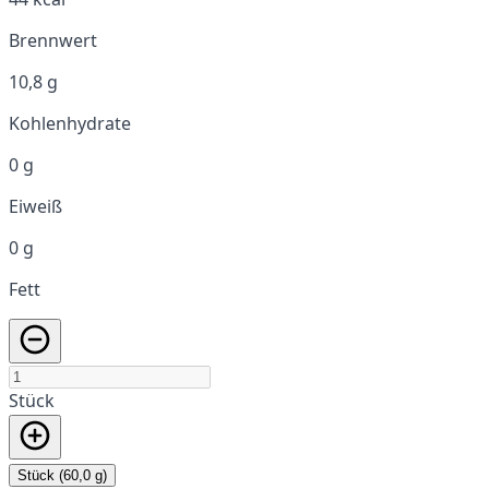
Brennwert
10,8 g
Kohlenhydrate
0 g
Eiweiß
0 g
Fett
Stück
Stück (60,0 g)