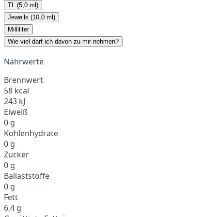
TL (5,0 ml)
Jeweils (10,0 ml)
Milliliter
Wie viel darf ich davon zu mir nehmen?
Nährwerte
Brennwert
58 kcal
243 kJ
Eiweiß
0 g
Kohlenhydrate
0 g
Zucker
0 g
Ballaststoffe
0 g
Fett
6,4 g