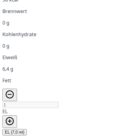
Brennwert
0 g
Kohlenhydrate
0 g
Eiweiß
6,4 g
Fett
EL
EL (7,0 ml)