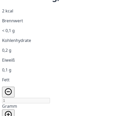
2 kcal
Brennwert
< 0,1 g
Kohlenhydrate
0,2 g
Eiweiß
0,1 g
Fett
Gramm