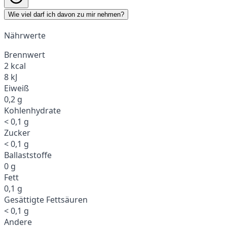
Wie viel darf ich davon zu mir nehmen?
Nährwerte
Brennwert
2 kcal
8 kJ
Eiweiß
0,2 g
Kohlenhydrate
< 0,1 g
Zucker
< 0,1 g
Ballaststoffe
0 g
Fett
0,1 g
Gesättigte Fettsäuren
< 0,1 g
Andere