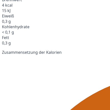
4 kcal
15 kJ
Eiweiß
0,3 g
Kohlenhydrate
< 0,1 g
Fett
0,3 g
Zusammensetzung der Kalorien