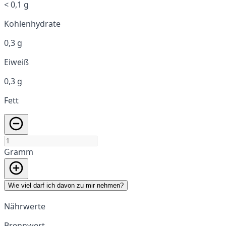
< 0,1 g
Kohlenhydrate
0,3 g
Eiweiß
0,3 g
Fett
Gramm
Wie viel darf ich davon zu mir nehmen?
Nährwerte
Brennwert