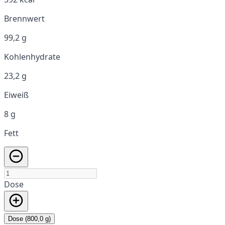
Brennwert
99,2 g
Kohlenhydrate
23,2 g
Eiweiß
8 g
Fett
Dose
Dose (800,0 g)