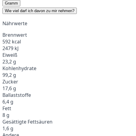
Gramm
Wie viel darf ich davon zu mir nehmen?
Nährwerte
Brennwert
592 kcal
2479 kJ
Eiweiß
23,2 g
Kohlenhydrate
99,2 g
Zucker
17,6 g
Ballaststoffe
6,4 g
Fett
8 g
Gesättigte Fettsäuren
1,6 g
Andere