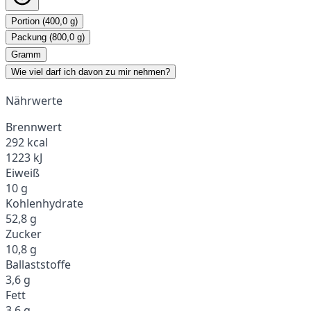
Portion (400,0 g)
Packung (800,0 g)
Gramm
Wie viel darf ich davon zu mir nehmen?
Nährwerte
Brennwert
292 kcal
1223 kJ
Eiweiß
10 g
Kohlenhydrate
52,8 g
Zucker
10,8 g
Ballaststoffe
3,6 g
Fett
3,6 g