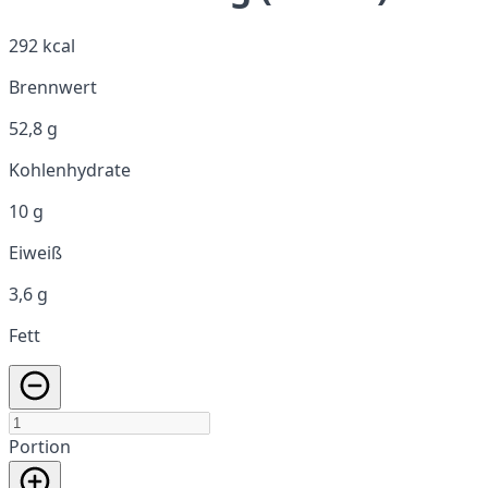
292 kcal
Brennwert
52,8 g
Kohlenhydrate
10 g
Eiweiß
3,6 g
Fett
Portion