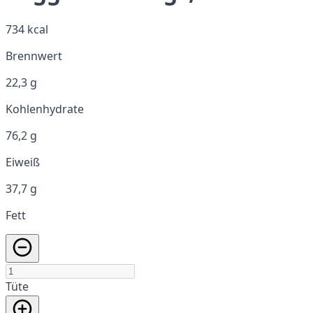
734 kcal
Brennwert
22,3 g
Kohlenhydrate
76,2 g
Eiweiß
37,7 g
Fett
Tüte