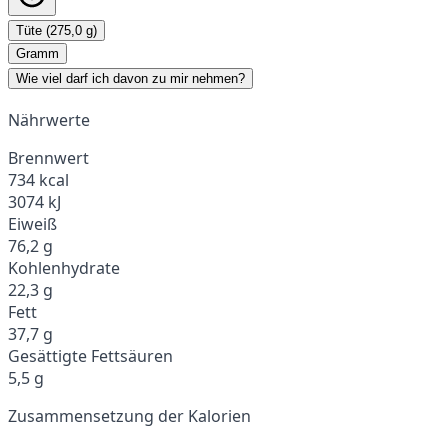
Tüte (275,0 g)
Gramm
Wie viel darf ich davon zu mir nehmen?
Nährwerte
Brennwert
734 kcal
3074 kJ
Eiweiß
76,2 g
Kohlenhydrate
22,3 g
Fett
37,7 g
Gesättigte Fettsäuren
5,5 g
Zusammensetzung der Kalorien