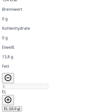
Brennwert
0 g
Kohlenhydrate
0 g
Eiweiß
13,8 g
Fett
EL
EL (15,0 g)