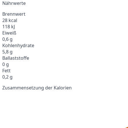
Nährwerte
Brennwert
28 kcal
118 kJ
Eiweiß
0,6 g
Kohlenhydrate
5,8 g
Ballaststoffe
0 g
Fett
0,2 g
Zusammensetzung der Kalorien