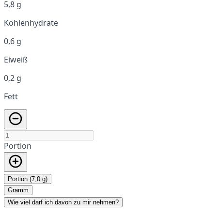
5,8 g
Kohlenhydrate
0,6 g
Eiweiß
0,2 g
Fett
Portion
Portion (7,0 g)
Gramm
Wie viel darf ich davon zu mir nehmen?