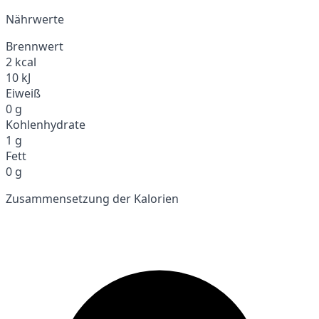
Nährwerte
Brennwert
2 kcal
10 kJ
Eiweiß
0 g
Kohlenhydrate
1 g
Fett
0 g
Zusammensetzung der Kalorien