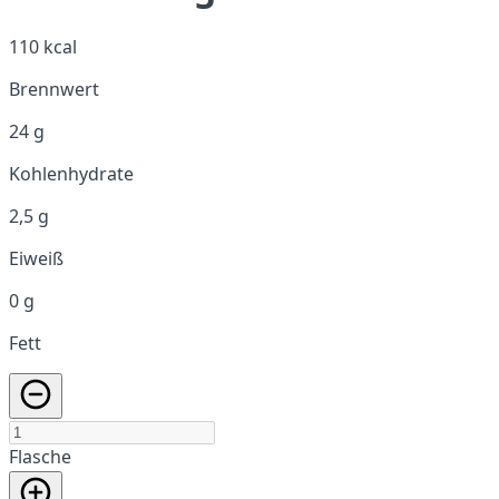
110 kcal
Brennwert
24 g
Kohlenhydrate
2,5 g
Eiweiß
0 g
Fett
Flasche