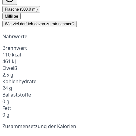
Flasche (500,0 ml)
Milliliter
Wie viel darf ich davon zu mir nehmen?
Nährwerte
Brennwert
110 kcal
461 kJ
Eiweiß
2,5 g
Kohlenhydrate
24 g
Ballaststoffe
0 g
Fett
0 g
Zusammensetzung der Kalorien