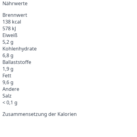
Nährwerte
Brennwert
138 kcal
578 kJ
Eiweiß
5,2 g
Kohlenhydrate
6,8 g
Ballaststoffe
1,9 g
Fett
9,6 g
Andere
Salz
< 0,1 g
Zusammensetzung der Kalorien