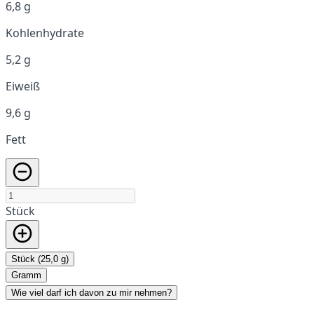
6,8 g
Kohlenhydrate
5,2 g
Eiweiß
9,6 g
Fett
Stück
Stück (25,0 g)
Gramm
Wie viel darf ich davon zu mir nehmen?