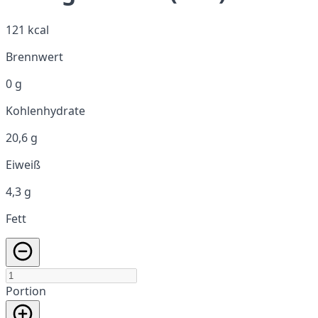
121 kcal
Brennwert
0 g
Kohlenhydrate
20,6 g
Eiweiß
4,3 g
Fett
Portion