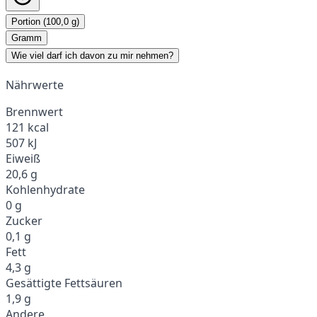
Portion (100,0 g)
Gramm
Wie viel darf ich davon zu mir nehmen?
Nährwerte
Brennwert
121 kcal
507 kJ
Eiweiß
20,6 g
Kohlenhydrate
0 g
Zucker
0,1 g
Fett
4,3 g
Gesättigte Fettsäuren
1,9 g
Andere