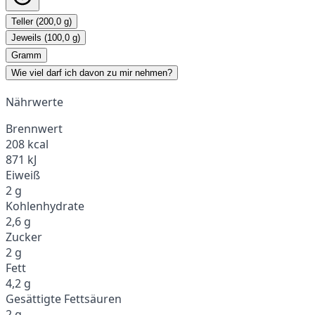
Teller (200,0 g)
Jeweils (100,0 g)
Gramm
Wie viel darf ich davon zu mir nehmen?
Nährwerte
Brennwert
208 kcal
871 kJ
Eiweiß
2 g
Kohlenhydrate
2,6 g
Zucker
2 g
Fett
4,2 g
Gesättigte Fettsäuren
2 g