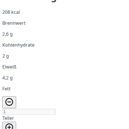
208 kcal
Brennwert
2,6 g
Kohlenhydrate
2 g
Eiweiß
4,2 g
Fett
Teller