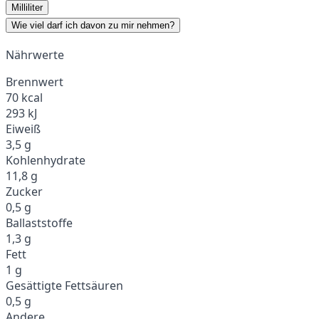
Milliliter
Wie viel darf ich davon zu mir nehmen?
Nährwerte
Brennwert
70 kcal
293 kJ
Eiweiß
3,5 g
Kohlenhydrate
11,8 g
Zucker
0,5 g
Ballaststoffe
1,3 g
Fett
1 g
Gesättigte Fettsäuren
0,5 g
Andere