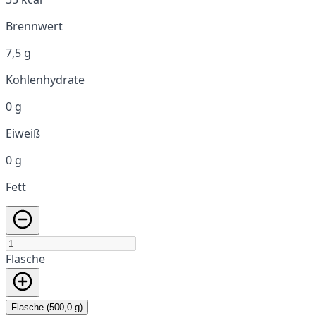
Brennwert
7,5 g
Kohlenhydrate
0 g
Eiweiß
0 g
Fett
Flasche
Flasche (500,0 g)