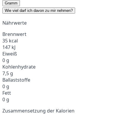
Gramm
Wie viel darf ich davon zu mir nehmen?
Nährwerte
Brennwert
35 kcal
147 kJ
Eiweiß
0 g
Kohlenhydrate
7,5 g
Ballaststoffe
0 g
Fett
0 g
Zusammensetzung der Kalorien