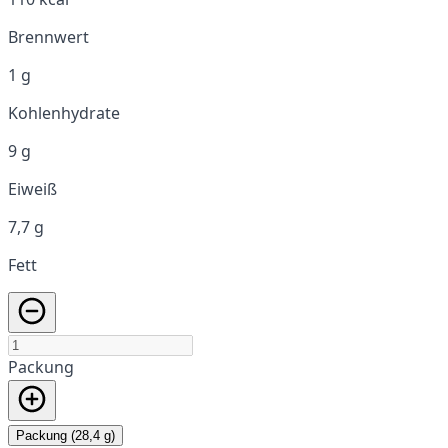
Brennwert
1 g
Kohlenhydrate
9 g
Eiweiß
7,7 g
Fett
Packung
Packung (28,4 g)