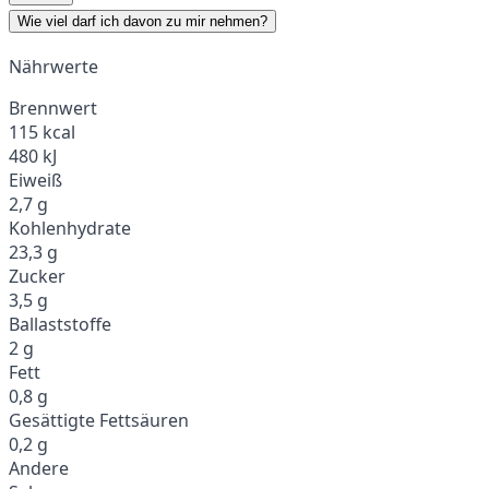
Wie viel darf ich davon zu mir nehmen?
Nährwerte
Brennwert
115 kcal
480 kJ
Eiweiß
2,7 g
Kohlenhydrate
23,3 g
Zucker
3,5 g
Ballaststoffe
2 g
Fett
0,8 g
Gesättigte Fettsäuren
0,2 g
Andere