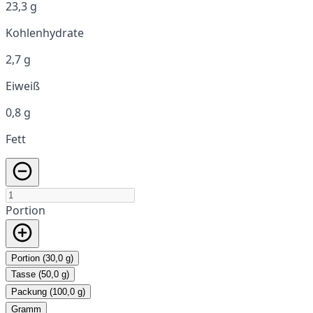
23,3 g
Kohlenhydrate
2,7 g
Eiweiß
0,8 g
Fett
Portion
Portion (30,0 g)
Tasse (50,0 g)
Packung (100,0 g)
Gramm