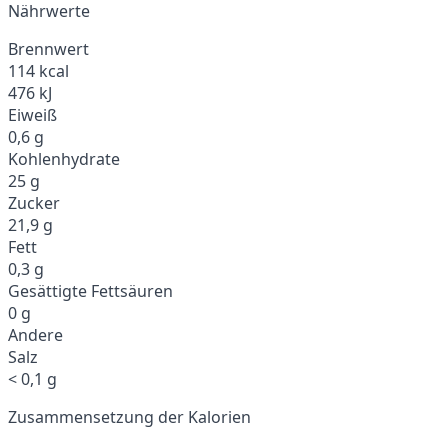
Nährwerte
Brennwert
114 kcal
476 kJ
Eiweiß
0,6 g
Kohlenhydrate
25 g
Zucker
21,9 g
Fett
0,3 g
Gesättigte Fettsäuren
0 g
Andere
Salz
< 0,1 g
Zusammensetzung der Kalorien