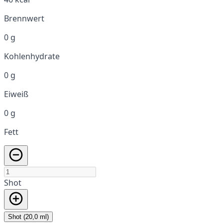
Brennwert
0 g
Kohlenhydrate
0 g
Eiweiß
0 g
Fett
Shot
Shot (20,0 ml)