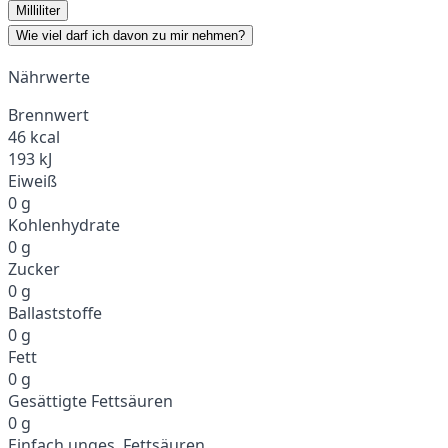
Milliliter
Wie viel darf ich davon zu mir nehmen?
Nährwerte
Brennwert
46 kcal
193 kJ
Eiweiß
0 g
Kohlenhydrate
0 g
Zucker
0 g
Ballaststoffe
0 g
Fett
0 g
Gesättigte Fettsäuren
0 g
Einfach unges. Fettsäuren