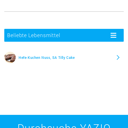
Beliebte Lebensmittel
Toggle
navigatio
Hefe-Kuchen Nuss, SA Tilly Cake
Durchsuche YAZIO