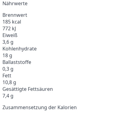
Nährwerte
Brennwert
185 kcal
772 kJ
Eiweiß
3,6 g
Kohlenhydrate
18 g
Ballaststoffe
0,3 g
Fett
10,8 g
Gesättigte Fettsäuren
7,4 g
Zusammensetzung der Kalorien