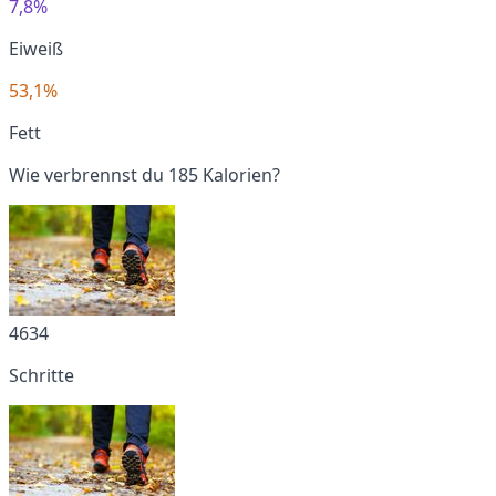
7,8%
Eiweiß
53,1%
Fett
Wie verbrennst du 185 Kalorien?
4634
Schritte