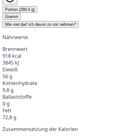
Portion (280,0 g)
Gramm
Wie viel darf ich davon zu mir nehmen?
Nährwerte
Brennwert
918 kcal
3845 kJ
Eiweiß
56 g
Kohlenhydrate
9,8 g
Ballaststoffe
0 g
Fett
72,8 g
Zusammensetzung der Kalorien