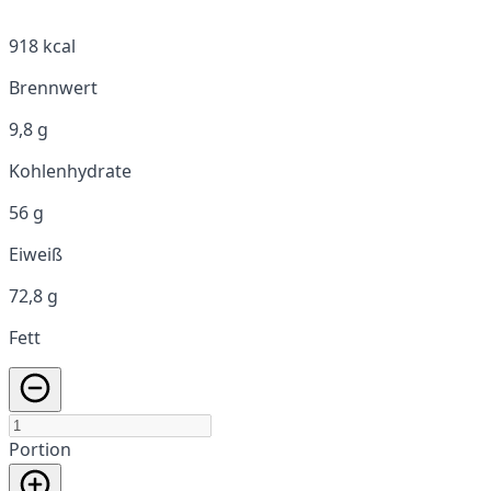
918 kcal
Brennwert
9,8 g
Kohlenhydrate
56 g
Eiweiß
72,8 g
Fett
Portion