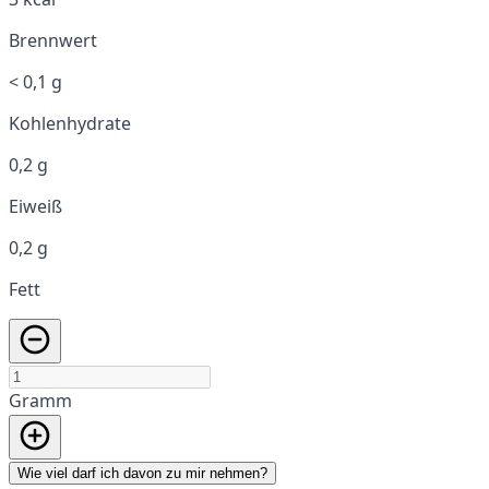
Brennwert
< 0,1 g
Kohlenhydrate
0,2 g
Eiweiß
0,2 g
Fett
Gramm
Wie viel darf ich davon zu mir nehmen?