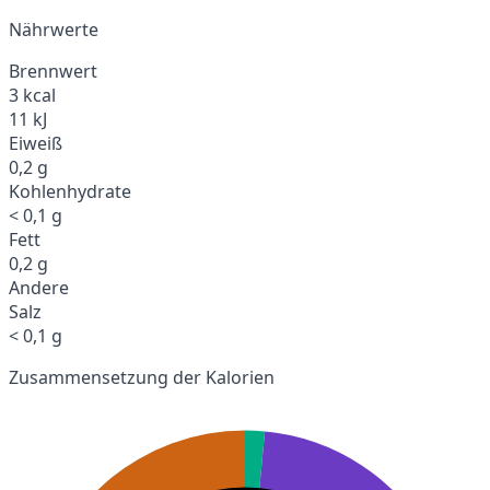
Nährwerte
Brennwert
3 kcal
11 kJ
Eiweiß
0,2 g
Kohlenhydrate
< 0,1 g
Fett
0,2 g
Andere
Salz
< 0,1 g
Zusammensetzung der Kalorien