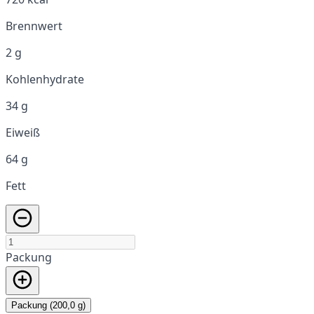
Brennwert
2 g
Kohlenhydrate
34 g
Eiweiß
64 g
Fett
Packung
Packung (200,0 g)