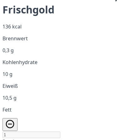
Frischgold
136 kcal
Brennwert
0,3 g
Kohlenhydrate
10 g
Eiweiß
10,5 g
Fett