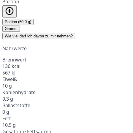
Portion
Portion (50,0 g)
Gramm
Wie viel darf ich davon zu mir nehmen?
Nährwerte
Brennwert
136 kcal
567 kJ
Eiweiß
10 g
Kohlenhydrate
0,3 g
Ballaststoffe
0 g
Fett
10,5 g
Gesättigte Fettsäuren