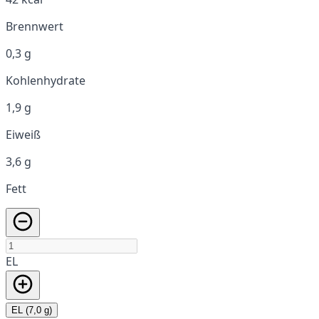
Brennwert
0,3 g
Kohlenhydrate
1,9 g
Eiweiß
3,6 g
Fett
EL
EL (7,0 g)