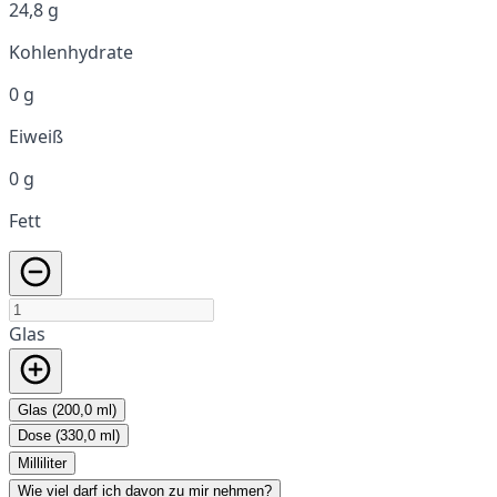
24,8 g
Kohlenhydrate
0 g
Eiweiß
0 g
Fett
Glas
Glas (200,0 ml)
Dose (330,0 ml)
Milliliter
Wie viel darf ich davon zu mir nehmen?