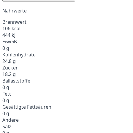
Nährwerte
Brennwert
106 kcal
444 kJ
Eiweiß
0 g
Kohlenhydrate
24,8 g
Zucker
18,2 g
Ballaststoffe
0 g
Fett
0 g
Gesättigte Fettsäuren
0 g
Andere
Salz
0 g