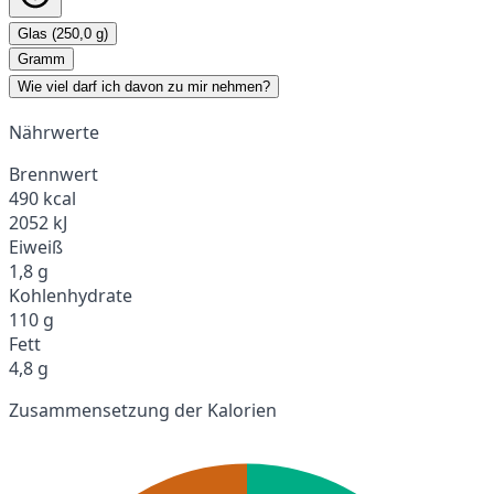
Glas (250,0 g)
Gramm
Wie viel darf ich davon zu mir nehmen?
Nährwerte
Brennwert
490 kcal
2052 kJ
Eiweiß
1,8 g
Kohlenhydrate
110 g
Fett
4,8 g
Zusammensetzung der Kalorien