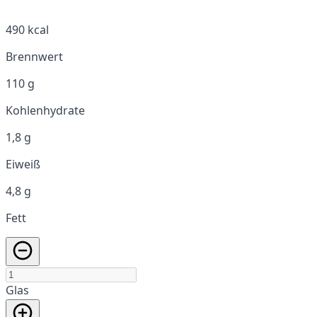
490 kcal
Brennwert
110 g
Kohlenhydrate
1,8 g
Eiweiß
4,8 g
Fett
Glas